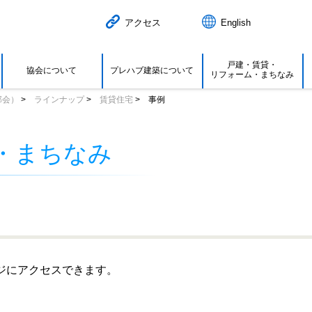
アクセス
English
戸建・賃貸・
協会について
プレハブ建築について
リフォーム・まちなみ
部会）
ラインナップ
賃貸住宅
事例
・
まちなみ
ジにアクセスできます。