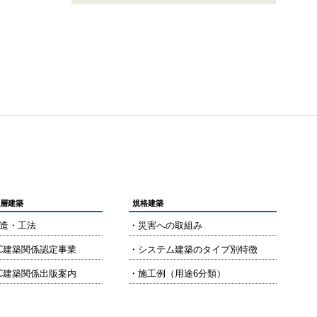
高層建築
規格建築
造・工法
・災害への取組み
C建築関係認定事業
・システム建築のタイプ別特徴
C建築関係出版案内
・施工例（用途6分類）