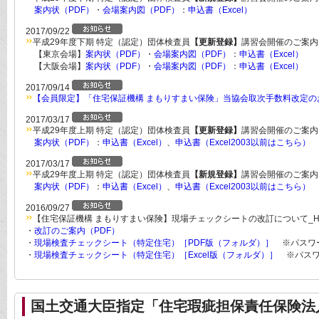
案内状（PDF）
・
会場案内図（PDF）
：
申込書（Excel）
2017/09/22
平成29年度下期 特定（認定）団体検査員
【更新登録】
講習会開催のご案内
【東京会場】
案内状（PDF）
・
会場案内図（PDF）
：
申込書（Excel）
【大阪会場】
案内状（PDF）
・
会場案内図（PDF）
：
申込書（Excel）
2017/09/14
【会員限定】「住宅保証機構 まもりすまい保険」当協会取次手数料改定の
2017/03/17
平成29年度上期 特定（認定）団体検査員
【更新登録】
講習会開催のご案内
案内状（PDF）
：
申込書（Excel）
、
申込書（Excel2003以前はこちら）
2017/03/17
平成29年度上期 特定（認定）団体検査員
【新規登録】
講習会開催のご案内
案内状（PDF）
：
申込書（Excel）
、
申込書（Excel2003以前はこちら）
2016/09/27
【住宅保証機構 まもりすまい保険】現場チェックシートの改訂について_H2
・
改訂のご案内（PDF）
・
現場検査チェックシート（特定住宅）［PDF版（フォルダ）］
※パスワ
・
現場検査チェックシート（特定住宅）［Excel版（フォルダ）］
※パスワ
国土交通大臣指定「住宅瑕疵担保責任保険法