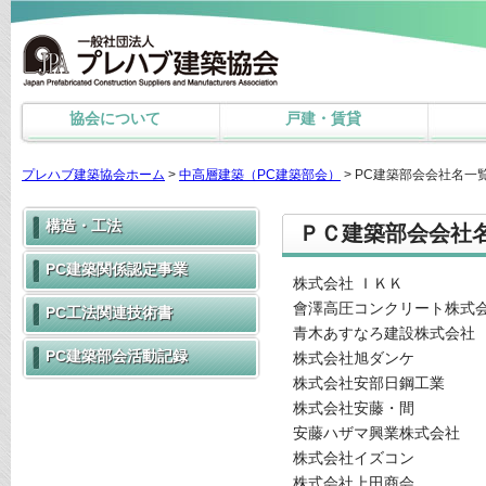
協会について
戸建・賃貸
プレハブ建築協会ホーム
>
中高層建築（PC建築部会）
> PC建築部会会社名一
構造・工法
ＰＣ建築部会会社名
PC建築関係認定事業
株式会社 ＩＫＫ
會澤高圧コンクリート株式
PC工法関連技術書
青木あすなろ建設株式会社
PC建築部会活動記録
株式会社旭ダンケ
株式会社安部日鋼工業
株式会社安藤・間
安藤ハザマ興業株式会社
株式会社イズコン
株式会社上田商会